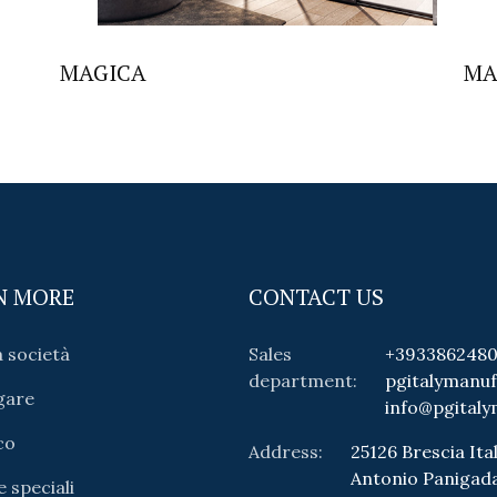
MAGICA
MA
N MORE
CONTACT US
a società
Sales
+393386248
department:
pgitalymanu
gare
info@pgitaly
co
Address:
25126 Brescia Ital
Antonio Panigad
e speciali