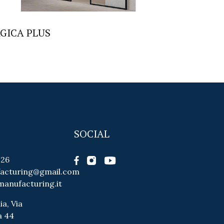
GICA PLUS
SOCIAL
026
facturing@gmail.com
manufacturing.it
ia, Via
a 44