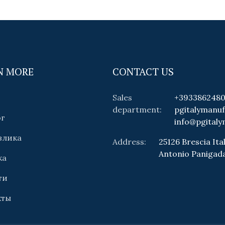
N MORE
CONTACT US
Sales
+393386248
department:
pgitalymanu
ог
info@pgitaly
влика
Address:
25126 Brescia Ital
Antonio Panigad
ка
ти
кты