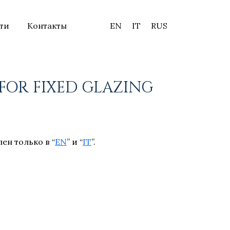
ти
Контакты
EN
IT
RUS
2 FOR FIXED GLAZING
пен только в “
EN
” и “
IT
”.