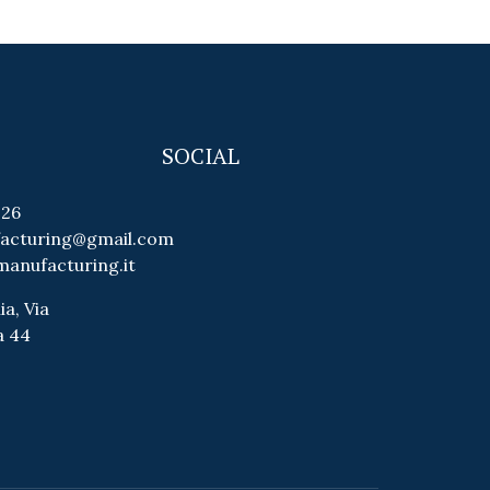
SOCIAL
026
facturing@gmail.com
manufacturing.it
ia, Via
a 44